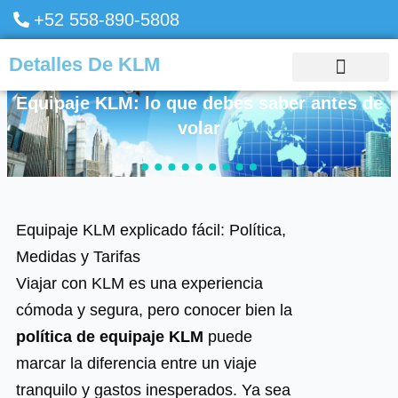
Skip
+52 558-890-5808
to
content
Detalles De KLM
GUÍAS DE VIAJE
Equipaje KLM: lo que debes saber antes de
volar
Equipaje KLM explicado fácil: Política,
Medidas y Tarifas
Viajar con KLM es una experiencia
cómoda y segura, pero conocer bien la
política de equipaje KLM
puede
marcar la diferencia entre un viaje
tranquilo y gastos inesperados. Ya sea